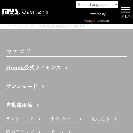
Powered by
MENU
株式会社向島自動車用品製作所 HOME
>
Translate
フェスティバセダン | 株式会社向島自動車用品製作所
カテゴリ
Honda公式ライセンス
サンシェード
自動車用品
サンシェード
車体 カバー
毛ばたき
給油口グッズ
モール