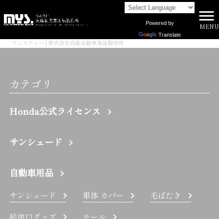
Powered by
MENU
株式会社向島自動車用品製作所 HOME
>
Translate
フェスティバ | 株式会社向島自動車用品製作所
カテゴリ
Honda公式ライセンス
サンシェード
自動車用品
サンシェード
車体 カバー
毛ばたき
給油口グッズ
モール