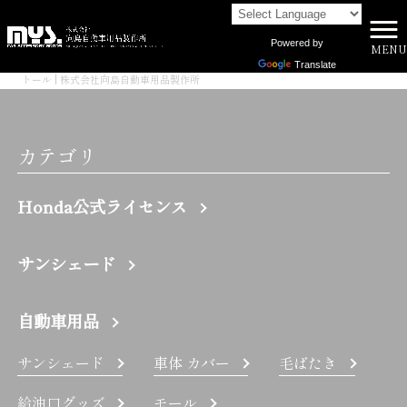
Powered by
MENU
株式会社向島自動車用品製作所 HOME
>
Translate
トール | 株式会社向島自動車用品製作所
カテゴリ
Honda公式ライセンス
サンシェード
自動車用品
サンシェード
車体 カバー
毛ばたき
給油口グッズ
モール