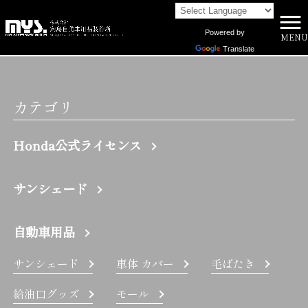
Powered by
MENU
株式会社向島自動車用品製作所 HOME
>
BX | 株式会社向島自動車用品製作所
Translate
カテゴリ
Honda公式ライセンス
サンシェード
自動車用品
サンシェード
車体 カバー
毛ばたき
給油口グッズ
モール