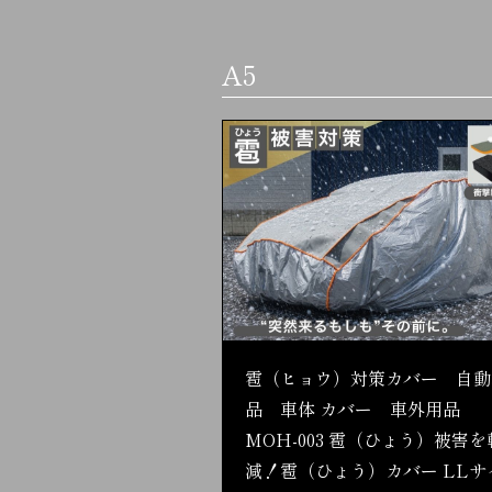
A5
雹（ヒョウ）対策カバー 自動
品 車体 カバー 車外用品
MOH-003 雹（ひょう）被害を
減！雹（ひょう）カバー LLサ