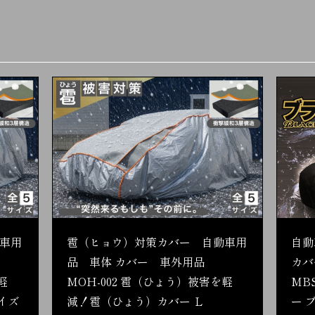
車用
雹（ヒョウ）対策カバー 自動車用
自動
品 車体 カバー 車外用品
カバ
軽
MOH-002 雹（ひょう）被害を軽
MB
イズ
減！雹（ひょう）カバー Ｌ
ー 