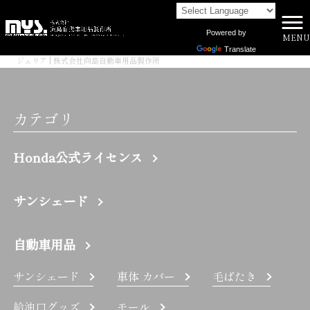
Powered by
MENU
株式会社向島自動車用品製作所 HOME
>
Translate
ジュリア | 株式会社向島自動車用品製作所
カテゴリ
Honda公式ライセンス
サンシェード
自動車用品
サンシェード
車体 カバー
毛ばたき
給油口グッズ
モール