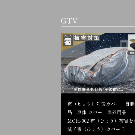
GTV
雹（ヒョウ）対策カバー 自動
品 車体 カバー 車外用品
MOH-002 雹（ひょう）被害を
減！雹（ひょう）カバー Ｌ