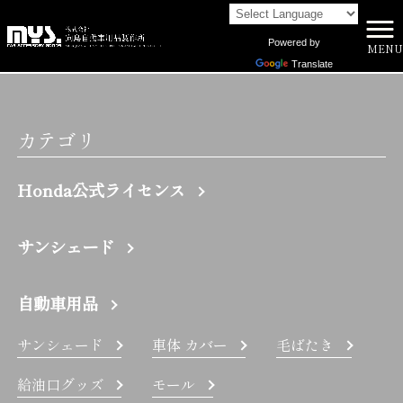
Powered by
MENU
株式会社向島自動車用品製作所 HOME
>
8C | 株式会社向島自動車用品製作所
Translate
カテゴリ
Honda公式ライセンス
サンシェード
自動車用品
サンシェード
車体 カバー
毛ばたき
給油口グッズ
モール