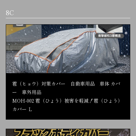
8C
雹（ヒョウ）対策カバー 自動車用品 車体 カバ
ー 車外用品
MOH-002 雹（ひょう）被害を軽減！雹（ひょう）
カバー Ｌ