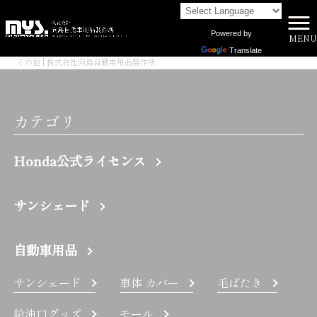
Powered by
MENU
株式会社向島自動車用品製作所 HOME
>
Translate
その他 | 株式会社向島自動車用品製作所
カテゴリ
Honda公式ライセンス
サンシェード
自動車用品
サンシェード
車体 カバー
毛ばたき
給油口グッズ
モール