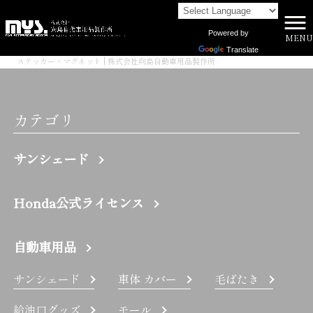
Powered by
MENU
株式会社向島自動車用品製作所 HOME
>
Translate
ステッカー・マグネット | 株式会社向島自動車用品製作所
カテゴリ
サンシェード
Honda公式ライセンス
自動車用品
サンシェード
車体 カバー
毛ばたき
給油口グッズ
モール