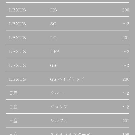
LEXUS
HS
2009/
LEXUS
SC
～
201
LEXUS
LC
2017/
LEXUS
LFA
～
201
LEXUS
GS
～
200
LEXUS
GS ハイブリッド
2006/
日産
クルー
～
200
日産
グロリア
～
200
日産
シルフィ
2012/
日産
スカイラインクーペ
1993/