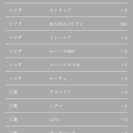
マツダ
センティア
～
200
マツダ
MAZDA 3セダン
2019/
マツダ
ミレーニア
～
200
マツダ
ユーノス800
～
199
マツダ
ユーノスコスモ
～
199
マツダ
ルーチェ
～
199
三菱
アスパイア
～
200
三菱
シグマ
～
199
三菱
GTO
～
200
三菱
ディアマンテ
～
200