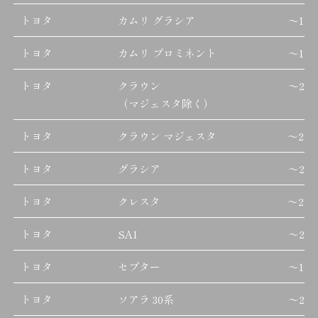
トヨタ
カムリ グラシア
～
199
トヨタ
カムリ プロミネント
～
199
トヨタ
クラウン
～
201
（マジェスタ除く）
トヨタ
クラウン マジェスタ
～
200
トヨタ
グラシア
～
200
トヨタ
クレスタ
～
200
トヨタ
SAI
～
201
トヨタ
セプター
～
199
トヨタ
ソアラ 30系
～
200