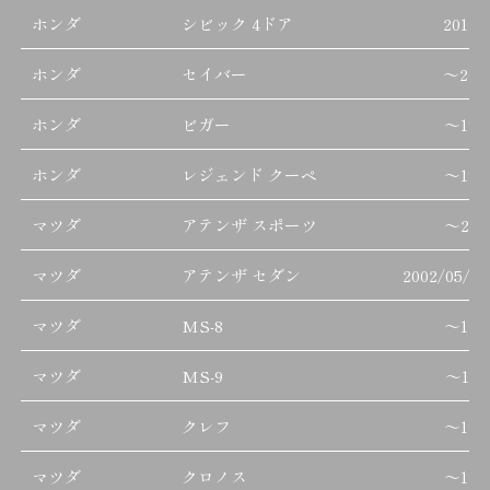
ホンダ
シビック 4ドア
2017/
ホンダ
セイバー
～
200
ホンダ
ビガー
～
199
ホンダ
レジェンド クーペ
～
199
マツダ
アテンザ スポーツ
～
201
マツダ
アテンザ セダン
2002/05/01
マツダ
MS-8
～
199
マツダ
MS-9
～
199
マツダ
クレフ
～
199
マツダ
クロノス
～
199