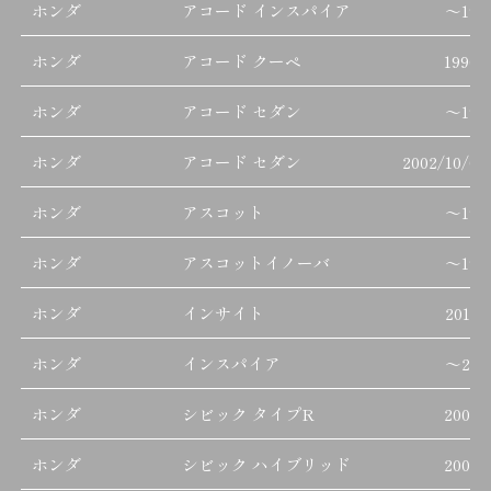
ホンダ
アコード インスパイア
～
199
ホンダ
アコード クーペ
1990/
ホンダ
アコード セダン
～
199
ホンダ
アコード セダン
2002/10/01
ホンダ
アスコット
～
199
ホンダ
アスコットイノーバ
～
199
ホンダ
インサイト
2018/
ホンダ
インスパイア
～
200
ホンダ
シビック タイプR
2007/
ホンダ
シビック ハイブリッド
2005/