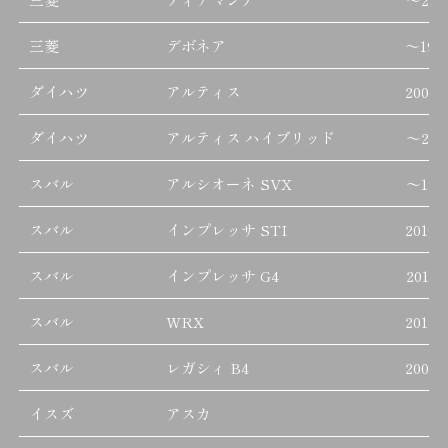
三菱
デボネア
～
199
ダイハツ
アルティス
2000/
ダイハツ
アルティス ハイブリッド
～
201
スバル
アルシオーネ SVX
～
199
スバル
インプレッサ STI
2010/
スバル
インプレッサ G4
2016/
スバル
WRX
2014/
スバル
レガシィ B4
2003/
イスズ
アスカ