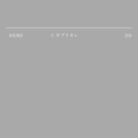
BENZ
C カブリオレ
2016/