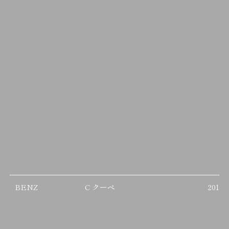
BENZ
C クーペ
2011/