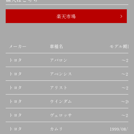
楽天市場
メーカー
車種名
モデル期間
トヨタ
アバロン
～
200
トヨタ
アベンシス
～
201
トヨタ
アリスト
～
200
トヨタ
ウインダム
～
200
トヨタ
ヴェロッサ
～
200
トヨタ
カムリ
1999/08/01