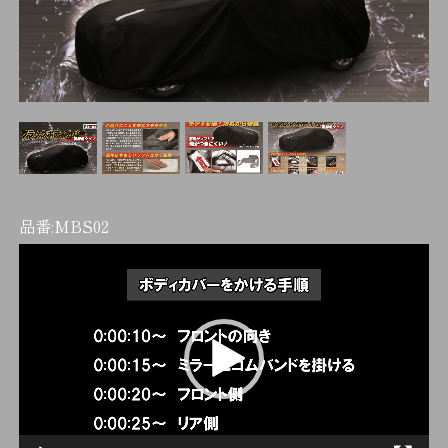
品番:
MBS02
動
画
プ
レ
ー
ヤ
ー