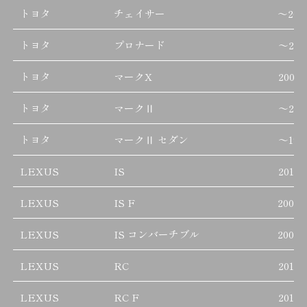
トヨタ
チェイサー
～
200
トヨタ
プロナード
～
200
トヨタ
マークX
2004/
トヨタ
マークⅡ
～
200
トヨタ
マークⅡ セダン
～
199
LEXUS
IS
2013/
LEXUS
IS F
2007/
LEXUS
IS コンバーチブル
2009/
LEXUS
RC
2014/
LEXUS
RC F
2014/