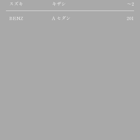
スズキ
キザシ
～
201
BENZ
A セダン
2019/