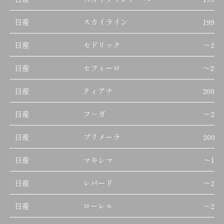
日産
スカイライン
1993/
日産
セドリック
～
201
日産
セフィーロ
～
200
日産
ティアナ
2003/
日産
フ－ガ
～
200
日産
プリメーラ
2001/
日産
マキシマ
～
199
日産
レパード
～
200
日産
ローレル
～
200