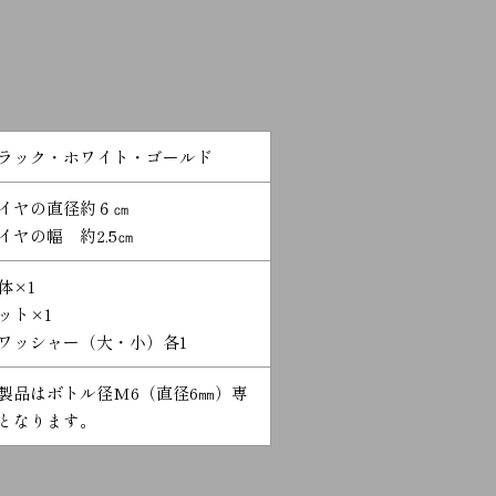
ラック・ホワイト・ゴールド
イヤの直径約６㎝
イヤの幅 約2.5㎝
体×1
ット×1
ワッシャー（大・小）各1
製品はボトル径M6（直径6㎜）専
となります。