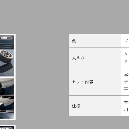
色
ブ
タ
大きさ
タ
本
セット内容
ナ
平
本
仕様
用