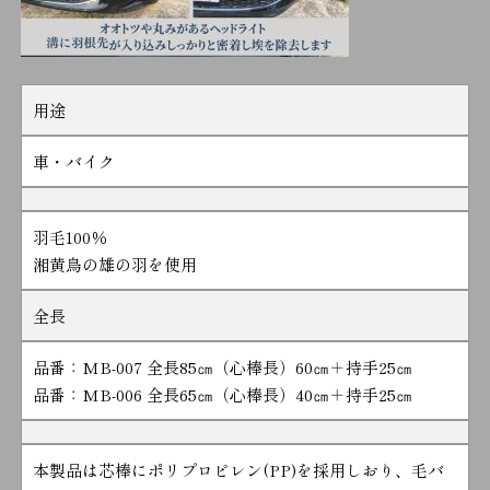
用途
車・バイク
羽毛100％
湘黄鳥の雄の羽を使用
全長
品番：MB-007 全長85㎝（心棒長）60㎝＋持手25㎝
品番：MB-006 全長65㎝（心棒長）40㎝＋持手25㎝
本製品は芯棒にポリプロピレン(PP)を採用しおり、毛バ