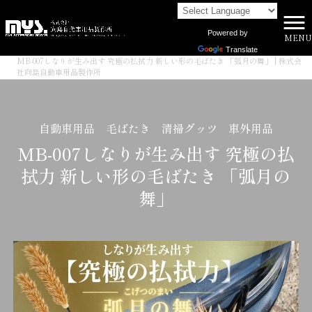
Powered by
MENU
株式会社向島自動車用品製作所 HOME
>
商品一覧
>
Translate
MB-007しなりが生み出す 究極の払拭力 新しい形の毛ばたき 「弧月の舞」 | 株式会
社向島自動車用品製作所
自動車用品 毛ばたき 清掃グッツ 車外用品
MB-007しなりが生み出す 究極の払
拭力 新しい形の毛ばたき 「弧月の
舞」