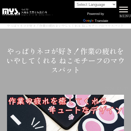
Powered by
MENU
株式会社向島自動車用品製作所 HOME
>
INFORMATION
>
Translate
やっぱりネコが好き！作業の疲れをいやしてくれる ねこモチーフのマウスパット
やっぱりネコが好き！作業の疲れを
いやしてくれる ねこモチーフのマウ
スパット
2026/03/19