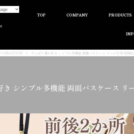
TOP
COMPANY
PRODUCTS
te
IN
FORMATION
>
やっぱり猫が好き シンプル多機能 両面パスケース リール付 販売開始
き シンプル多機能 両面パスケース リ