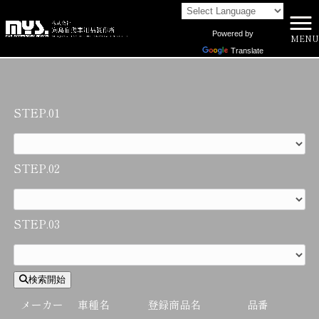
Powered by
適合表検索20241213
MENU
株式会社向島自動車用品製作所 HOME
>
適合表検索20241213
Translate
STEP.01
STEP.02
STEP.03
検索開始
メーカー
車種名
登録商品名
品番